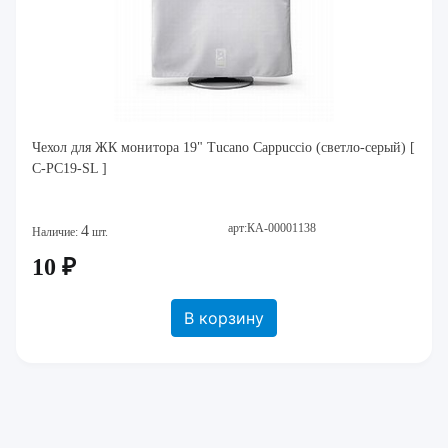
Чехол для ЖК монитора 19" Tucano Cappuccio (светло-серый) [
C-PC19-SL ]
арт:КА-00001138
4
Наличие:
шт.
10 ₽
В корзину