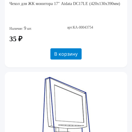
Чехол для ЖК монитора 17" Aidata DC17LE (420х130х390мм)
арт:КА-00043754
9
Наличие:
шт.
35 ₽
В корзину