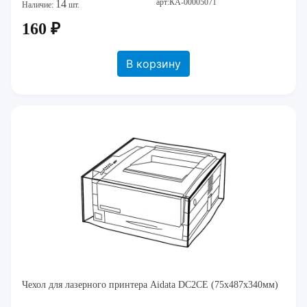
арт:КА-00005071
14
Наличие:
шт.
160 ₽
В корзину
Чехол для лазерного принтера Aidata DC2CE (75х487х340мм)