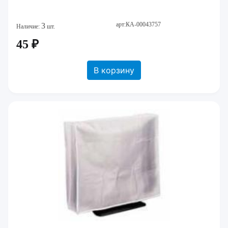
арт:КА-00043757
3
Наличие:
шт.
45 ₽
В корзину