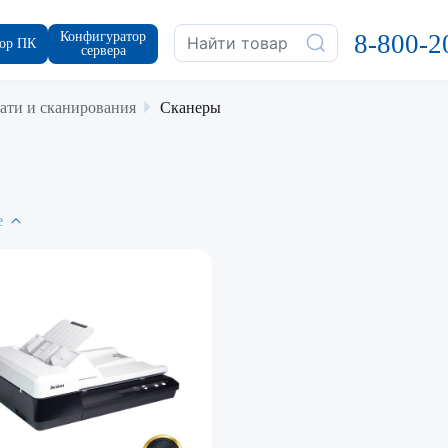
Конфигуратор
8-800-2
ор ПК
сервера
чати и сканирования
Сканеры
е