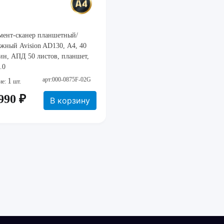
мент-сканер планшетный/
жный Avision AD130, А4, 40
ин, АПД 50 листов, планшет,
.0
арт:000-0875F-02G
1
ие:
шт.
990 ₽
В корзину