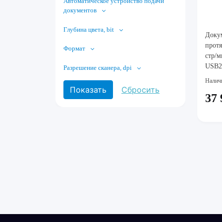
Автоматическое устройство подачи
документов
Глубина цвета, bit
Доку
протя
Формат
стр/м
USB2
Разрешение сканера, dpi
Налич
37 