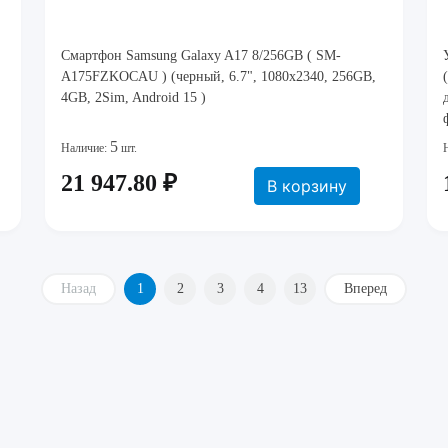
Смартфон Samsung Galaxy A17 8/256GB ( SM-
A175FZKOCAU ) (черный, 6.7", 1080x2340, 256GB,
4GB, 2Sim, Android 15 )
5
Наличие:
шт.
21 947.80 ₽
В корзину
Назад
1
2
3
4
13
Вперед