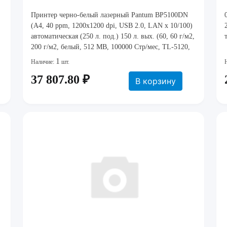
Принтер черно-белый лазерный Pantum BP5100DN
(A4, 40 ppm, 1200x1200 dpi, USB 2.0, LAN x 10/100)
автоматическая (250 л. под.) 150 л. вых. (60, 60 г/м2,
200 г/м2, белый, 512 MB, 100000 Стр/мес, TL-5120,
DL-5120) [ BP5100DN ] (Ш: 364 мм, В: 257 мм, Г:
1
Наличие:
шт.
344 мм
37 807.80 ₽
В корзину