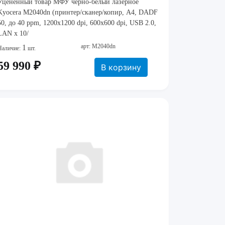
Уцененный товар МФУ черно-белый лазерное
Kyocera M2040dn (принтер/сканер/копир, A4, DADF
50, до 40 ppm, 1200x1200 dpi, 600x600 dpi, USB 2.0,
LAN x 10/
арт: M2040dn
1
Наличие:
шт.
59 990 ₽
В корзину