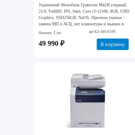
Уцененный Моноблок Гравитон М42И (черный,
23.8, FullHD, IPS, Intel, Core i3-12100, 8GB, UHD
Graphics, SSD256GB, NoOS, Причина уценки -
замена МП в АСЦ, нет клавиатуры и мышки в
комплекте
арт:КА-00145199
1
Наличие:
шт.
49 990 ₽
В корзину