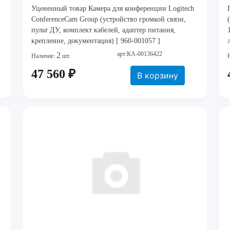
Уцененный товар Камера для конференции Logitech
ConferenceCam Group (устройство громкой связи,
пульт ДУ, комплект кабелей, адаптер питания,
крепление, документация) [ 960-001057 ]
арт:КА-00136422
2
Наличие:
шт.
47 560 ₽
В корзину