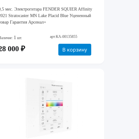
0,5 мес. Электрогитара FENDER SQUIER Affinity
2021 Stratocaster MN Lake Placid Blue Уцененный
товар Гарантия Арсенал+
арт:КА-00135855
1
Наличие:
шт.
28 000 ₽
В корзину