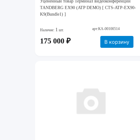
Уцененный товар Терминал видеоконференции
TANDBERG EX90 (ATP DEMO) [ CTS-ATP-EX90-
K9(Bundle1) ]
арт:КА-00100514
1
Наличие:
шт.
175 000 ₽
В корзину