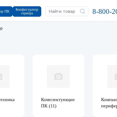
Конфигуратор
8-800-2
ор ПК
сервера
ар
техника
Комплектующие
Компью
ПК
(11)
перифе