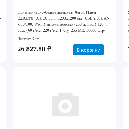
Принтер черно-белый лазерный Xerox Phaser
-
B210DNI (A4, 30 ppm, 1200x1200 dpi, USB 2.0, LAN
x 10/100, Wi-Fi) автоматическая (250 л. под.) 120 л.
вых. (60 г/м2, 220 г/м2, Ivory, 256 MB, 30000 Стр/
мес, 106R04348, 106R04349, 101R00664) [
3
Наличие:
шт.
B210V_DNI ] (Ш: 368 м
26 827.80 ₽
В корзину