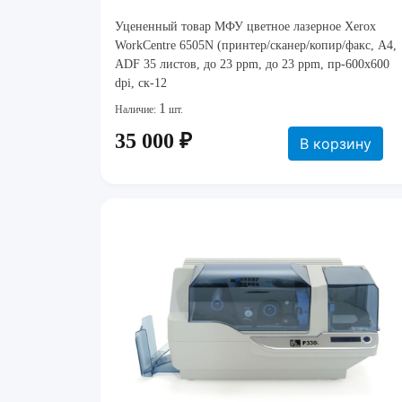
Уцененный товар МФУ цветное лазерное Xerox
WorkCentre 6505N (принтер/сканер/копир/факс, A4,
ADF 35 листов, до 23 ppm, до 23 ppm, пр-600х600
dpi, ск-12
1
Наличие:
шт.
35 000 ₽
В корзину