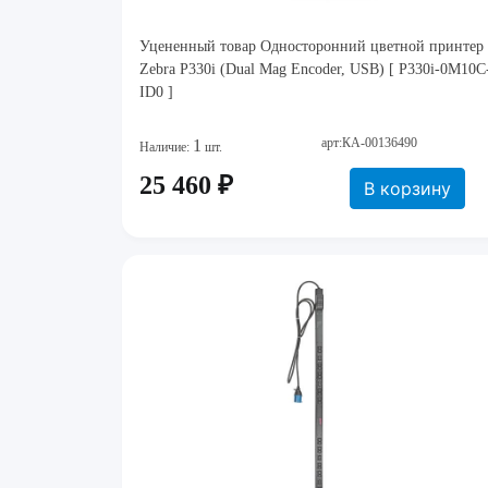
Уцененный товар Односторонний цветной принтер
Zebra P330i (Dual Mag Encoder, USB) [ P330i-0M10C
ID0 ]
арт:КА-00136490
1
Наличие:
шт.
25 460 ₽
В корзину