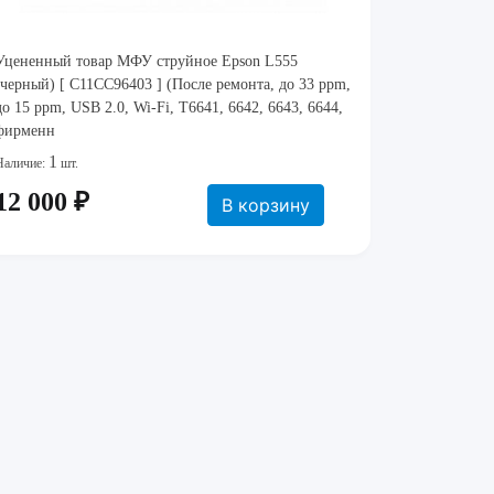
Уцененный товар МФУ струйное Epson L555
(черный) [ C11CC96403 ] (После ремонта, до 33 ppm,
до 15 ppm, USB 2.0, Wi-Fi, T6641, 6642, 6643, 6644,
фирменн
1
Наличие:
шт.
12 000 ₽
В корзину