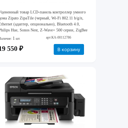
Уцененный товар LCD-панель контроллер умного
дома Zipato ZipaTile (черный, Wi-Fi 802.11 b/g/n,
Ethernet (адаптер, опционально), Bluetooth 4.0,
Philips Hue, Sonos Nest, Z-Wave+ 500 серии, ZigBee
HA, Сенсорный дисплей 8 дюймов (800х1280), блок
арт:КА-00112786
1
Наличие:
шт.
питания, акб
19 550 ₽
В корзину