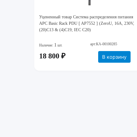
Уцененный товар Система распределения питания
APC Basic Rack PDU [ AP7552 ] (ZeroU, 16A, 230V,
(20)C13 & (4)C19; IEC C20)
арт:КА-00100285
1
Наличие:
шт.
18 800 ₽
В корзину