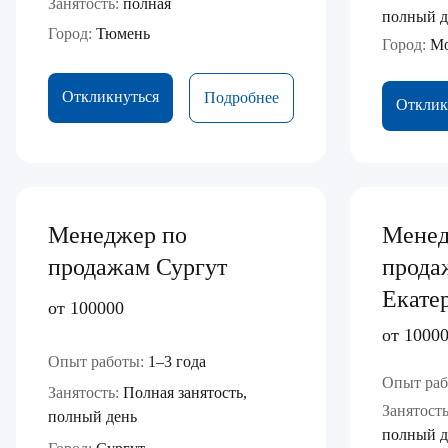
Занятость:
полная
полный д
Город:
Тюмень
Город:
Мо
Откликнуться
Подробнее
Отклик
Менеджер по
Менед
продажам Сургут
прода
Екате
от 100000
от 1000
Опыт работы:
1–3 года
Опыт раб
Занятость:
Полная занятость,
Занятость
полный день
полный д