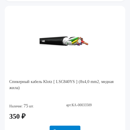
Спикерный кабель Klotz [ LSC840YS ] (8х4,0 mm2, медная
жила)
арт:КА-00033509
75
Наличие:
шт.
350 ₽