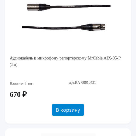
Аудиокабель к микрофону репортерскому MrCable AIX-05-P
(3м)
арт:КА-00010421
1
Наличие:
шт.
670 ₽
В корзину