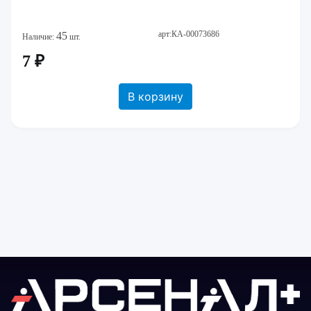
арт:КА-00073686
45
Наличие:
шт.
7 ₽
В корзину