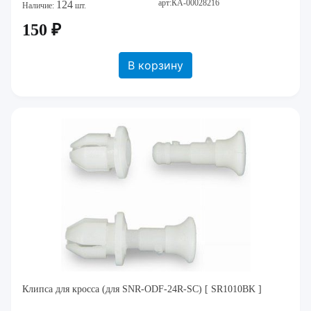
арт:КА-00028216
124
Наличие:
шт.
150 ₽
В корзину
Клипса для кросса (для SNR-ODF-24R-SC) [ SR1010BK ]