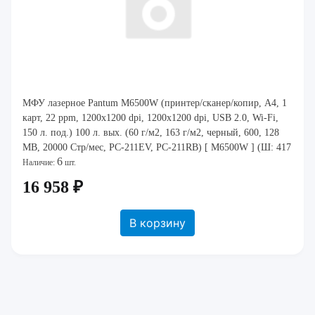
МФУ лазерное Pantum M6500W (принтер/сканер/копир, A4, 1
карт, 22 ppm, 1200x1200 dpi, 1200x1200 dpi, USB 2.0, Wi-Fi,
150 л. под.) 100 л. вых. (60 г/м2, 163 г/м2, черный, 600, 128
MB, 20000 Стр/мес, PC-211EV, PC-211RB) [ M6500W ] (Ш: 417
6
мм, В: 244 мм, Г: 3
Наличие:
шт.
16 958 ₽
В корзину