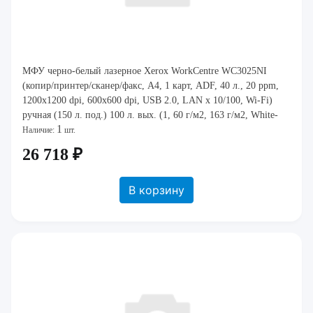
МФУ черно-белый лазерное Xerox WorkCentre WC3025NI
(копир/принтер/сканер/факс, A4, 1 карт, ADF, 40 л., 20 ppm,
1200x1200 dpi, 600x600 dpi, USB 2.0, LAN x 10/100, Wi-Fi)
ручная (150 л. под.) 100 л. вых. (1, 60 г/м2, 163 г/м2, White-
1
Blue, 128 MB, 15000 Стр/
Наличие:
шт.
26 718 ₽
В корзину