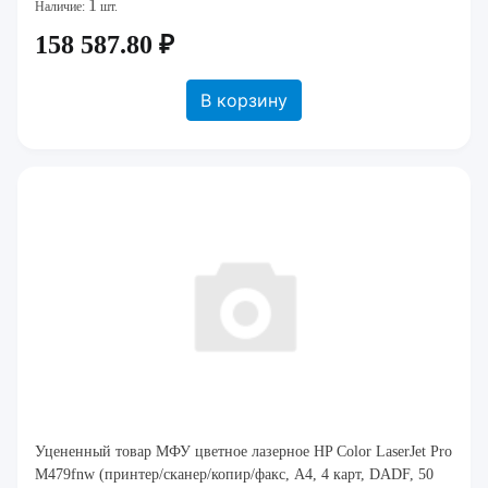
1
512 MB, печать с USB, скан на USB, в
Наличие:
шт.
158 587.80 ₽
В корзину
Уцененный товар МФУ цветное лазерное HP Color LaserJet Pro
M479fnw (принтер/сканер/копир/факс, A4, 4 карт, DADF, 50