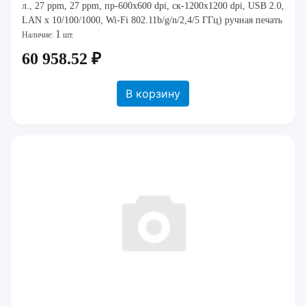
л., 27 ppm, 27 ppm, пр-600х600 dpi, ск-1200х1200 dpi, USB 2.0,
LAN x 10/100/1000, Wi-Fi 802.11b/g/n/2,4/5 ГГц) ручная печать
1
(250 л. под.)
Наличие:
шт.
60 958.52 ₽
В корзину