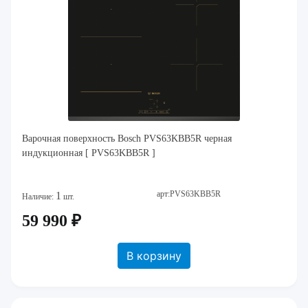
Варочная поверхность Bosch PVS63KBB5R черная
индукционная [ PVS63KBB5R ]
арт:PVS63KBB5R
1
Наличие:
шт.
59 990 ₽
В корзину