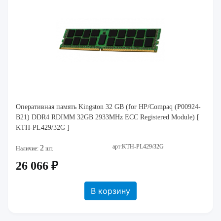
Оперативная память Kingston 32 GB (for HP/Compaq (P00924-
B21) DDR4 RDIMM 32GB 2933MHz ECC Registered Module) [
KTH-PL429/32G ]
арт:KTH-PL429/32G
2
Наличие:
шт.
26 066 ₽
В корзину