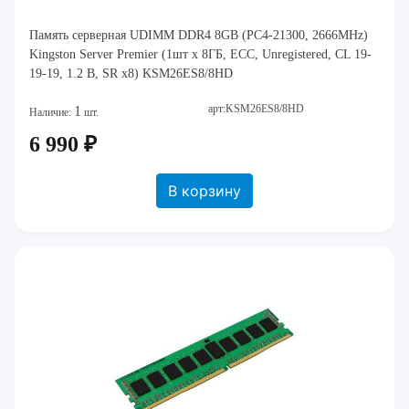
Память серверная UDIMM DDR4 8GB (PC4-21300, 2666MHz)
Kingston Server Premier (1шт x 8ГБ, ECC, Unregistered, CL 19-
19-19, 1.2 В, SR x8) KSM26ES8/8HD
арт:KSM26ES8/8HD
1
Наличие:
шт.
6 990 ₽
В корзину