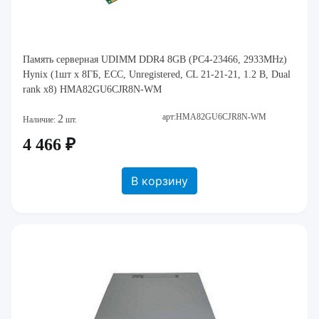
Память серверная UDIMM DDR4 8GB (PC4-23466, 2933MHz)
Hynix (1шт x 8ГБ, ECC, Unregistered, CL 21-21-21, 1.2 В, Dual
rank x8) HMA82GU6CJR8N-WM
арт:HMA82GU6CJR8N-WM
2
Наличие:
шт.
4 466 ₽
В корзину