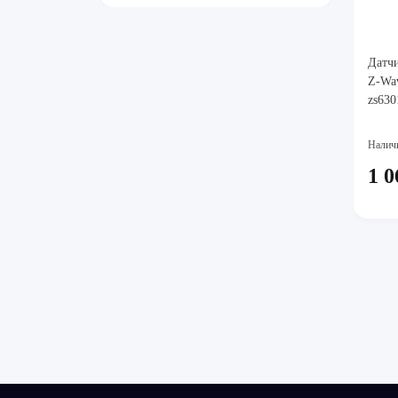
Датчи
Z-Wav
zs630
Налич
1 0