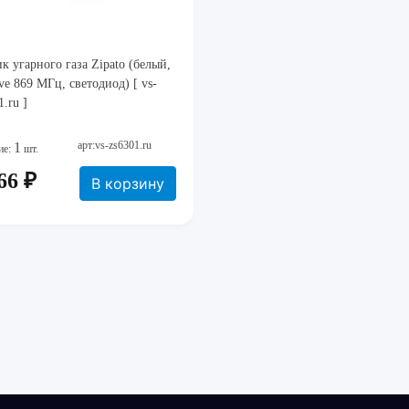
к угарного газа Zipato (белый,
e 869 МГц, светодиод) [ vs-
1.ru ]
арт:vs-zs6301.ru
1
ие:
шт.
66 ₽
В корзину