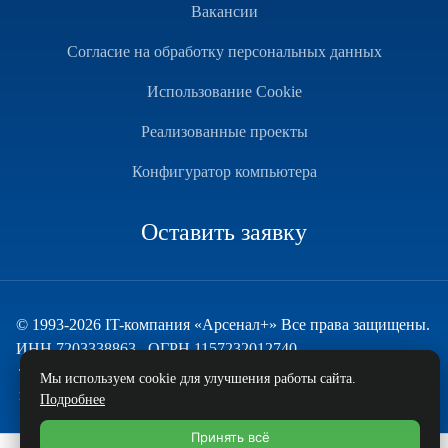
Вакансии
Согласие на обработку персональных данных
Использование Cookie
Реализованные проекты
Конфигуратор компьютера
Оставить заявку
© 1993-2026 IT-компания «Арсенал+» Все права защищены.
ИНН 7203338863 , ОГРН 1157232012740
Техническая поддержка
Мы используем cookie для улучшения работы сайта.
и развитие — ECHO
Подробнее
Принять всё